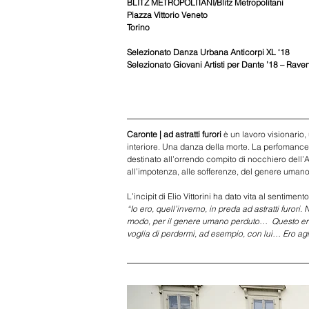
BLITZ METROPOLITANI/Blitz Metropolitani
Piazza Vittorio Veneto
Torino
Selezionato Danza Urbana Anticorpi XL ‘18
Selezionato Giovani Artisti per Dante ’18 – Rave
Caronte | ad astratti furori 
è un lavoro visionario
interiore. Una danza della morte. La perfomance
destinato all’orrendo compito di nocchiero dell’Ade
all’impotenza, alle sofferenze, del genere umano
L’incipit di Elio Vittorini ha dato vita al sentimen
“Io ero, quell’inverno, in preda ad astratti furor
modo, per il genere umano perduto…  Questo era i
voglia di perdermi, ad esempio, con lui… Ero agita