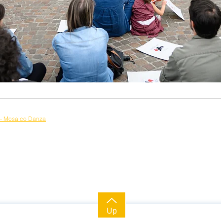
I - Mosaico Danza
Up