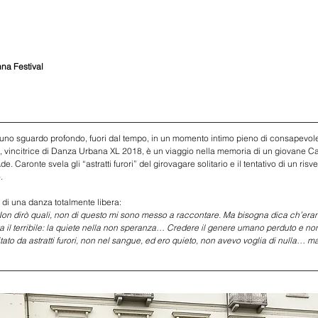
nna Festival
, uno sguardo profondo, fuori dal tempo, in un momento intimo pieno di consapevo
, vincitrice di Danza Urbana XL 2018, è un viaggio nella memoria di un giovane C
. Caronte svela gli “astratti furori” del girovagare solitario e il tentativo di un ris
. 
to di una danza totalmente libera:
i. Non dirò quali, non di questo mi sono messo a raccontare. Ma bisogna dica ch’erano a
l terribile: la quiete nella non speranza… Credere il genere umano perduto e non a
to da astratti furori, non nel sangue, ed ero quieto, non avevo voglia di nulla… ma m