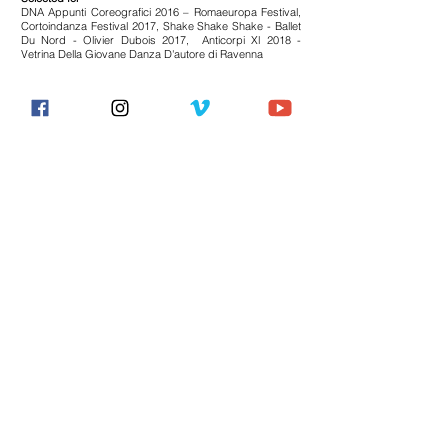
DNA Appunti Coreografici 2016 – Romaeuropa Festival,
Cortoindanza Festival 2017, Shake Shake Shake - Ballet
Du Nord - Olivier Dubois 2017, Anticorpi Xl 2018 -
Vetrina Della Giovane Danza D'autore di Ravenna
““Alone, I am the last drop of a lost sea that ca not be
found.
There is no water or fish, no winds, no dips, no ships, no
monsters: everything here suffers the echo of
abandonment...”
The project was born as a reading of the myths and
natural elements of the Strait of Messina.
It is conceived as a visionary provocation, as a presage
slowly overwhelmed by the outcome of unhealthy human
actions in a hypothetical future relationship with the
contradiction of progress.
The universe of Cariddi is understood as an imaginative
evocation and the gestural memory of everything that the
sea can preserve within it: from the beings who inhabit it
to its natural, incontinable and poetic being, with its
fragrances, its history.
It deals with a landscape of fragmented soul and lost
values, space and time swallowed in a sick, drained,
crumbling and fervid bitterness.
This fragile protest for a lush tomorrow emerges into