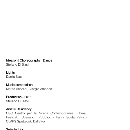
Ideation | Choreography | Dance
Stellario Di Blasi
Lights
Danila Blasi
Music composition
Marco Accardi, Giorgio Amodeo
Production - 2016
Stellario Di Blasi
Artistic Residency
CSC Centro per la Scena Contemporanea, Kilowatt
Festival, Scenario Pubblico - Farm, Sosta Palmizi,
CLAPS Spettacolo Dal Vivo
Selected for