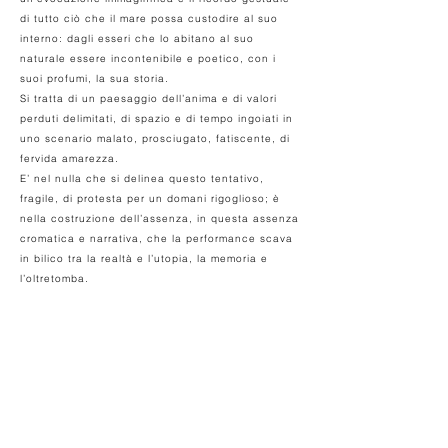
di tutto ciò che il mare possa custodire al suo
interno: dagli esseri che lo abitano al suo
naturale essere incontenibile e poetico, con i
suoi profumi, la sua storia.
Si tratta di un paesaggio dell’anima e di valori
perduti delimitati, di spazio e di tempo ingoiati in
uno scenario malato, prosciugato, fatiscente, di
fervida amarezza.
E’ nel nulla che si delinea questo tentativo,
fragile, di protesta per un domani rigoglioso; è
nella costruzione dell’assenza, in questa assenza
cromatica e narrativa, che la performance scava
in bilico tra la realtà e l’utopia, la memoria e
l’oltretomba.