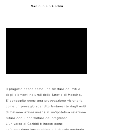
Mari nun c n'è cchiù
Il progetto nasce come una rilettura dei miti e
degli elementi naturali dello Stretto di Messina.
E' concepito come una provocazione visionaria,
come un presagio scandito lentamente dagli esiti
di malsane azioni umane in un’ipotetica relazione
futura con il contraltare del progresso.
L’universo di Cariddi è inteso come
un’evocazione immaginifica e il ricordo gestuale