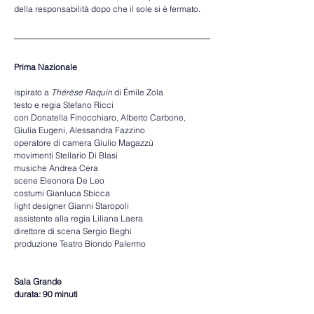
della responsabilità dopo che il sole si è fermato.
Prima Nazionale
ispirato a 
Thérèse Raquin
 di Émile Zola
testo e regia Stefano Ricci
con Donatella Finocchiaro, Alberto Carbone, 
Giulia Eugeni, Alessandra Fazzino
operatore di camera Giulio Magazzù
movimenti Stellario Di Blasi
musiche Andrea Cera
scene Eleonora De Leo
costumi Gianluca Sbicca
light designer Gianni Staropoli
assistente alla regia Liliana Laera
direttore di scena Sergio Beghi
produzione Teatro Biondo Palermo
Sala Grande 
durata: 90 minuti 