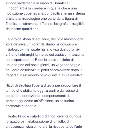
stringe saldamente la mano di Donatella 
Finocchiaro e la conduce in quella che è una 
rivoluzione copernicana conoscitiva, in un sistema 
orbitale antropologico che parte dalla figura di 
Thérèse e, attraverso il Tempo, fotografa le fragilità 
del nostro quotidiano.
La torbida storia di adulterio, delitto e rimorso, che 
Zola definiva un «grande studio psicologico e 
fisiologico», nel quale ha fatto «su due corpi vivi 
ciò che i chirurghi fanno su dei cadaveri», assume 
nello spettacolo di Ricci le caratteristiche di 
un’indagine dei nostri giorni, un vagabondaggio 
nell’acre coscienza di poter sopravvivere dopo la 
tragedia in un mondo privo di intelaiatura emotiva.
Ricci destruttura l’opera di Zola per raccontare il 
tempo che abitiamo oggi, a partire dal senso di 
colpa che condiziona i comportamenti dei 
personaggi come un’affezione, un’attitudine 
corporale e febbrile.
Il teatro fisico e catartico di Ricci diventa dunque 
lo spazio per l’elaborazione di un lutto, di 
un’assenza fisica e morale, la riscoperta dell’arte 