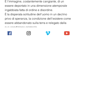
È l’immagine, costantemente cangiante, di un 
essere deportato in una dimensione atemporale 
ingabbiata fatta di ordine e disordine.
È la disperata solitudine dell’uomo in un declino 
privo di speranza, la condizione dell’esistere come 
essere abbandonato sulla terra e relegato dalla 
sua condizione originale.
Sesso, lotta, violenza, solitudine e fede sono gli 
elementi che definiscono quest’uomo.
Con la medesima ossessione di Francis Bacon e 
Michelangelo Buonarroti per un corpo virile e 
abitato, simbolo di una fragilità umana scissa tra il 
finito e il non finito, la pièce viaggia dentro e oltre il 
limite del non luogo: la nostra condizione moderna.