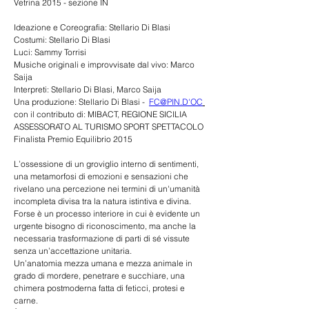
Vetrina 2015 - sezione IN
Ideazione e Coreografia: Stellario Di Blasi
Costumi: Stellario Di Blasi
Luci: Sammy Torrisi
Musiche originali e improvvisate dal vivo: Marco 
Saija
Interpreti: Stellario Di Blasi, Marco Saija
Una produzione: Stellario Di Blasi -  
FC@PIN.D'OC
con il contributo di: MIBACT, REGIONE SICILIA 
ASSESSORATO AL TURISMO SPORT SPETTACOLO
Finalista Premio Equilibrio 2015 
L’ossessione di un groviglio interno di sentimenti, 
una metamorfosi di emozioni e sensazioni che 
rivelano una percezione nei termini di un'umanità 
incompleta divisa tra la natura istintiva e divina.
Forse è un processo interiore in cui è evidente un 
urgente bisogno di riconoscimento, ma anche la 
necessaria trasformazione di parti di sé vissute 
senza un’accettazione unitaria.
Un’anatomia mezza umana e mezza animale in 
grado di mordere, penetrare e succhiare, una 
chimera postmoderna fatta di feticci, protesi e 
carne.