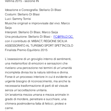
Vetrina 2015 - sezione IN
Ideazione e Coreografia: Stellario Di Blasi
Costumi: Stellario Di Blasi
Luci: Sammy Torrisi
Musiche originali e improvvisate dal vivo: Marco 
Saija
Interpreti: Stellario Di Blasi, Marco Saija
Una produzione: Stellario Di Blasi -  
FC@PIN.D'OC
con il contributo di: MIBACT, REGIONE SICILIA 
ASSESSORATO AL TURISMO SPORT SPETTACOLO
Finalista Premio Equilibrio 2015 
L’ossessione di un groviglio interno di sentimenti, 
una metamorfosi di emozioni e sensazioni che 
rivelano una percezione nei termini di un'umanità 
incompleta divisa tra la natura istintiva e divina.
Forse è un processo interiore in cui è evidente un 
urgente bisogno di riconoscimento, ma anche la 
necessaria trasformazione di parti di sé vissute 
senza un’accettazione unitaria.
Un’anatomia mezza umana e mezza animale in 
grado di mordere, penetrare e succhiare, una 
chimera postmoderna fatta di feticci, protesi e 
carne.