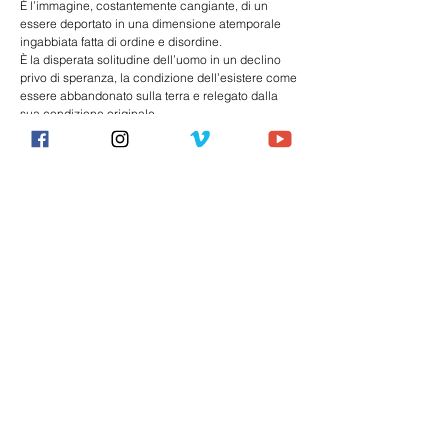
È l’immagine, costantemente cangiante, di un 
essere deportato in una dimensione atemporale 
ingabbiata fatta di ordine e disordine.
È la disperata solitudine dell’uomo in un declino 
privo di speranza, la condizione dell’esistere come 
essere abbandonato sulla terra e relegato dalla 
sua condizione originale.
Sesso, lotta, violenza, solitudine e fede sono gli 
elementi che definiscono quest’uomo.
Con la medesima ossessione di Francis Bacon e 
Michelangelo Buonarroti per un corpo virile e 
abitato, simbolo di una fragilità umana scissa tra il 
finito e il non finito, la pièce viaggia dentro e oltre il 
limite del non luogo: la nostra condizione moderna.