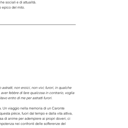
 sociali e di attualità. 
o epico del mito. 
tratti, non eroici, non vivi; furori, in qualche 
ver febbre di fare qualcosa in contrario, voglia 
vo entro di me per astratti furori. 
bera. Un viaggio nella memoria di un Caronte 
esta pièce, fuori dal tempo e dalla vita attiva, 
a di anime per adempiere ai propri doveri, ci 
e impotenza nei confronti delle sofferenze del 