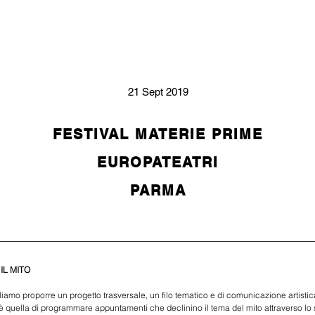
21 Sept 2019
FESTIVAL MATERIE PRIME
EUROPATEATRI
PARMA
IL MITO 
liamo proporre un progetto trasversale, un filo tematico e di comunicazione artistic
è quella di programmare appuntamenti che declinino il tema del mito attraverso lo sg