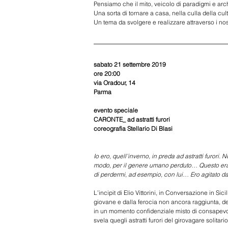
Pensiamo che il mito, veicolo di paradigmi e arche
Una sorta di tornare a casa, nella culla della cul
Un tema da svolgere e realizzare attraverso i nost
sabato 21 settembre 2019
ore 20:00
via Oradour, 14
Parma
evento speciale 
CARONTE_ ad astratti furori 
coreografia Stellario Di Blasi
Io ero, quell’inverno, in preda ad astratti furori
modo, per il genere umano perduto… Questo era il
di perdermi, ad esempio, con lui… Ero agitato da a
L’incipit di Elio Vittorini, in Conversazione in S
giovane e dalla ferocia non ancora raggiunta, des
in un momento confidenziale misto di consapevole
svela quegli astratti furori del girovagare solitari