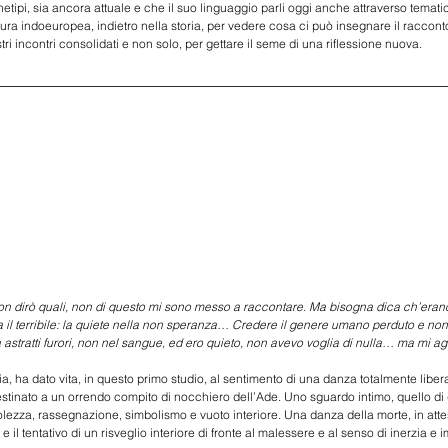
tipi, sia ancora attuale e che il suo linguaggio parli oggi anche attraverso tematiche
tura indoeuropea, indietro nella storia, per vedere cosa ci può insegnare il raccont
ri incontri consolidati e non solo, per gettare il seme di una riflessione nuova.
. Non dirò quali, non di questo mi sono messo a raccontare. Ma bisogna dica ch’erano as
 terribile: la quiete nella non speranza… Credere il genere umano perduto e non a
stratti furori, non nel sangue, ed ero quieto, non avevo voglia di nulla… ma mi agita
icilia, ha dato vita, in questo primo studio, al sentimento di una danza totalmente li
tinato a un orrendo compito di nocchiero dell’Ade. Uno sguardo intimo, quello di qu
zza, rassegnazione, simbolismo e vuoto interiore. Una danza della morte, in attes
o e il tentativo di un risveglio interiore di fronte al malessere e al senso di inerzia 