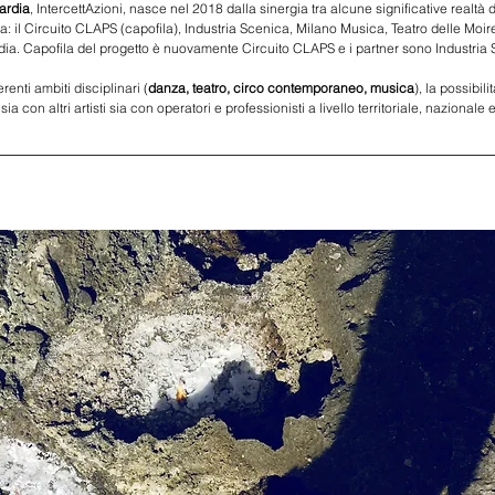
ardia
, IntercettAzioni, nasce nel 2018 dalla sinergia tra alcune significative realtà
: il 
Circuito CLAPS
 (capofila), 
Industria Scenica
, 
Milano Musica
,
 Teatro delle Moir
ia. Capofila del progetto è nuovamente 
Circuito CLAPS
 e i partner sono 
Industria
erenti ambiti disciplinari (
danza, teatro, circo contemporaneo, musica
), la possibil
 con altri artisti sia con operatori e professionisti a livello territoriale, nazionale 