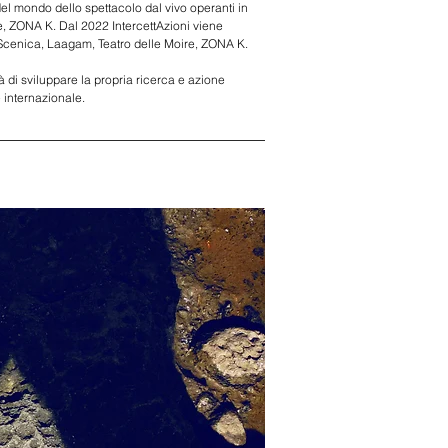
 del mondo dello spettacolo dal vivo operanti in 
e
, 
ZONA K
. Dal 2022 IntercettAzioni viene 
 Scenica
, 
Laagam
, 
Teatro delle Moire
, 
ZONA K
.
ità di sviluppare la propria ricerca e azione 
e internazionale.