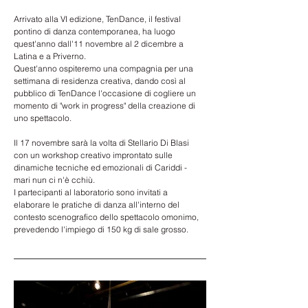
Arrivato alla VI edizione, TenDance, il festival 
pontino di danza contemporanea, ha luogo 
quest'anno dall'11 novembre al 2 dicembre a 
Latina e a Priverno.
Quest'anno ospiteremo una compagnia per una 
settimana di residenza creativa, dando così al 
pubblico di TenDance l'occasione di cogliere un 
momento di "work in progress" della creazione di 
uno spettacolo.
Il 17 novembre sarà la volta di Stellario Di Blasi 
con un workshop creativo improntato sulle 
dinamiche tecniche ed emozionali di Cariddi - 
mari nun ci n'è cchiù. 
I partecipanti al laboratorio sono invitati a 
elaborare le pratiche di danza all'interno del 
contesto scenografico dello spettacolo omonimo, 
prevedendo l'impiego di 150 kg di sale grosso.