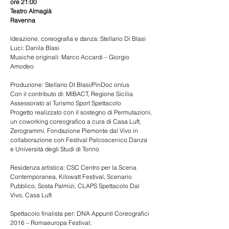
ore 21:00
Teatro Almagià
Ravenna
Ideazione, coreografia e danza: Stellario Di Blasi
Luci: Danila Blasi
Musiche originali: Marco Accardi – Giorgio 
Amodeo
Produzione: Stellario DI Blasi/PinDoc onlus
Con il contributo di: MIBACT, Regione Sicilia 
Assessorato al Turismo Sport Spettacolo
Progetto realizzato con il sostegno di Permutazioni, 
un coworking coreografico a cura di Casa Luft, 
Zerogrammi, Fondazione Piemonte dal Vivo in 
collaborazione con Festival Palcoscenico Danza 
e Università degli Studi di Torino
Residenza artistica: CSC Centro per la Scena 
Contemporanea, Kilowatt Festival, Scenario 
Pubblico, Sosta Palmizi, CLAPS Spettacolo Dal 
Vivo, Casa Luft
Spettacolo finalista per: DNA Appunti Coreografici 
2016 – Romaeuropa Festival; 