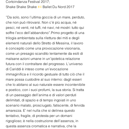
Cortoindanza Festival 2017; 
Shake Shake Shake 
#4
 Ballet Du Nord 2017
”Da solo, sono l’ultima goccia di un mare, perduto, 
che non può ritrovarsi. Non c’è più acqua, né 
pesci, né venti, né tuffi, né navi, né mostri: tutto qui 
soffre l’eco dell’abbandono”.Primo progetto di una 
trilogia ambientata sulla rilettura dei miti e degli 
elementi naturali dello Stretto di Messina, il lavoro 
è concepito come una provocazione visionaria, 
come un presagio scandito lentamente da esiti di 
malsane azioni umane in un’ipotetica relazione 
futura con il contraltare del progresso. L’universo 
di Cariddi è inteso come un’evocazione 
immaginifica e il ricordo gestuale di tutto ciò che il 
mare possa custodire al suo interno: dagli esseri 
che lo abitano al suo naturale essere incontenibile 
e poetico, con i suoi profumi, la sua storia. Si tratta 
di un paesaggio dell’anima e di valori perduti 
delimitati, di spazio e di tempo ingoiati in uno 
scenario malato, prosciugato, fatiscente, di fervida 
amarezza. E’ nel nulla che si delinea questo 
tentativo, fragile, di protesta per un domani 
rigoglioso; è nella costruzione dell’assenza, in 
questa assenza cromatica e narrativa, che la 