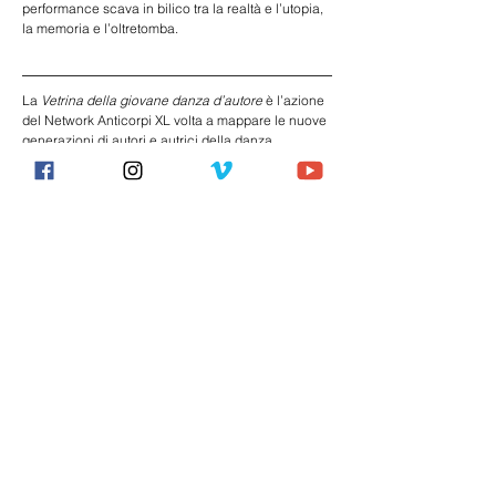
performance scava in bilico tra la realtà e l’utopia, 
la memoria e l’oltretomba.
La 
Vetrina della giovane danza d’autore 
è l’azione 
del Network Anticorpi XL volta a mappare le nuove 
generazioni di autori e autrici della danza 
contemporanea e di ricerca e a supportarne 
l’emersione nel panorama nazionale.
L’azione si pone come strumento concreto per 
sostenere la giovane danza d'autore italiana e 
promuovere l'eterogeneità di linguaggi, formati e 
poetiche della scena italiana e mette in contatto i 
giovani autori e le giovani autrici italiane, 
selezionati tramite call, con operatrici e operatori 
del settore nazionali e internazionali, dando vita ad 
un dialogo tra produzione e distribuzione e 
offrendo visibilità alla qualità artistica, nel rispetto 
della pluralità di linguaggi e poetiche che essa 
rivela. La commissione artistica composta dai 38 
partner del Network Anticorpi XL